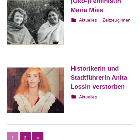
(Öko-)Feministin
Maria Mies
4. März 2024
webmam
Aktuelles
,
Zeitzeuginnen
Historikerin und
Stadtführerin Anita
Lossin verstorben
2. Februar 2024
Irene Franken
Aktuelles
Seitennummerierung
Nächste
1
2
»