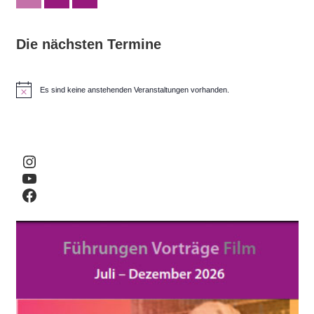
Beiträge
der
Die nächsten Termine
Beiträge
Es sind keine anstehenden Veranstaltungen vorhanden.
H
i
n
w
e
i
Instagram
s
YouTube
Facebook