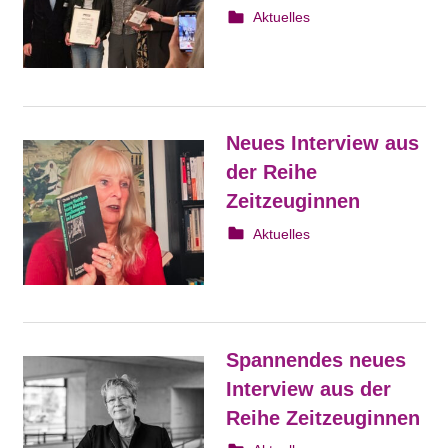
28. November 2025
Irene Franken
Aktuelles
Neues Interview aus
der Reihe
Zeitzeuginnen
5. November 2025
Irene Franken
Aktuelles
Spannendes neues
Interview aus der
Reihe Zeitzeuginnen