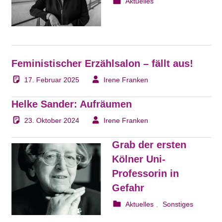
29. April 2025
Irene Franken
Aktuelles
Feministischer Erzählsalon – fällt aus!
17. Februar 2025
Irene Franken
Helke Sander: Aufräumen
23. Oktober 2024
Irene Franken
Grab der ersten
Kölner Uni-
Professorin in
Gefahr
6. Juli 2024
Irene Franken
Aktuelles
,
Sonstiges