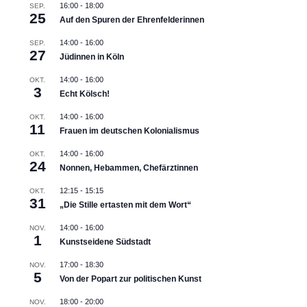
16:00
-
18:00
SEP.
25
Auf den Spuren der Ehrenfelderinnen
14:00
-
16:00
SEP.
27
Jüdinnen in Köln
14:00
-
16:00
OKT.
3
Echt Kölsch!
14:00
-
16:00
OKT.
11
Frauen im deutschen Kolonialismus
14:00
-
16:00
OKT.
24
Nonnen, Hebammen, Chefärztinnen
12:15
-
15:15
OKT.
31
„Die Stille ertasten mit dem Wort“
14:00
-
16:00
NOV.
1
Kunstseidene Südstadt
17:00
-
18:30
NOV.
5
Von der Popart zur politischen Kunst
18:00
-
20:00
NOV.