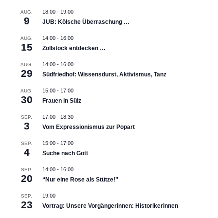
18:00
-
19:00
AUG.
9
JUB: Kölsche Überraschung …
14:00
-
16:00
AUG.
15
Zollstock entdecken …
14:00
-
16:00
AUG.
29
Südfriedhof: Wissensdurst, Aktivismus, Tanz
15:00
-
17:00
AUG.
30
Frauen in Sülz
17:00
-
18:30
SEP.
3
Vom Expressionismus zur Popart
15:00
-
17:00
SEP.
4
Suche nach Gott
14:00
-
16:00
SEP.
20
“Nur eine Rose als Stütze!”
19:00
SEP.
23
Vortrag: Unsere Vorgängerinnen: Historikerinnen