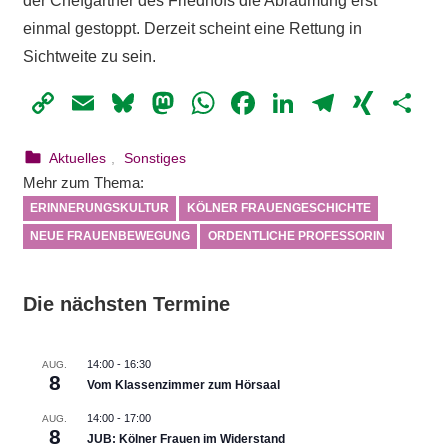
der Chefgärtner des Friedhofs die Abräumung erst
einmal gestoppt. Derzeit scheint eine Rettung in
Sichtweite zu sein.
Copy
Email
Bluesky
Mastodon
WhatsApp
Facebook
LinkedIn
Telegr
XIN
Te
Link
6. Juli 2024
Irene Franken
Aktuelles
,
Sonstiges
Mehr zum Thema:
ERINNERUNGSKULTUR
KÖLNER FRAUENGESCHICHTE
NEUE FRAUENBEWEGUNG
ORDENTLICHE PROFESSORIN
Die nächsten Termine
14:00
-
16:30
AUG.
8
Vom Klassenzimmer zum Hörsaal
14:00
-
17:00
AUG.
8
JUB: Kölner Frauen im Widerstand