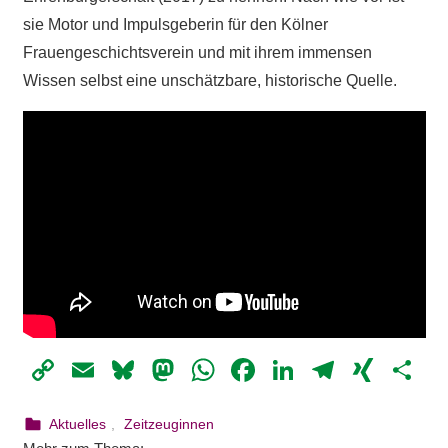
sie Motor und Impulsgeberin für den Kölner
Frauengeschichtsverein und mit ihrem immensen
Wissen selbst eine unschätzbare, historische Quelle.
Copy
Email
Bluesky
Mastodon
WhatsApp
Facebook
LinkedIn
Telegr
XIN
Te
Link
31. Juli 2023
webmam
Aktuelles
,
Zeitzeuginnen