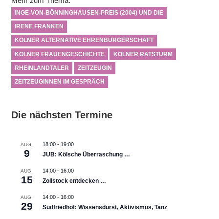
Mehr zum Thema:
INGE-VON-BÖNNINGHAUSEN-PREIS (2004) UND DIE
IRENE FRANKEN
KÖLNER ALTERNATIVE EHRENBÜRGERSCHAFT
KÖLNER FRAUENGESCHICHTE
KÖLNER RATSTURM
RHEINLANDTALER
ZEITZEUGIN
ZEITZEUGINNEN IM GESPRÄCH
Die nächsten Termine
18:00
-
19:00
AUG.
9
JUB: Kölsche Überraschung …
14:00
-
16:00
AUG.
15
Zollstock entdecken …
14:00
-
16:00
AUG.
29
Südfriedhof: Wissensdurst, Aktivismus, Tanz