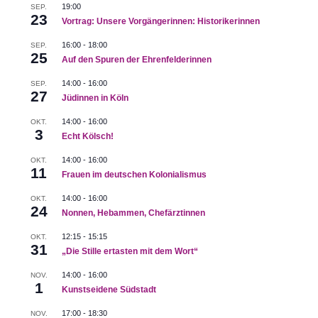
19:00
-
21:00
JUNI
19:00
SEP.
19
23
Lisa Fittko | Biografie einer Fluchthelferin
Vortrag: Unsere Vorgängerinnen: Historikerinnen
FRIEDENSBILDUNGSWERK KÖLN
OBENMARSPFORTEN 9-
11, KÖLN
16:00
-
18:00
SEP.
25
Auf den Spuren der Ehrenfelderinnen
14:00
JUNI
14:00
-
16:00
SEP.
30
27
“Nur eine Rose als Stütze!”
Jüdinnen in Köln
RIEHLER STR. 23
KÖLN
14:00
-
16:00
OKT.
3
Echt Kölsch!
14:00
JULI
6
Keusch oder romantisch? – Lesbengeschichte Teil 1
14:00
-
16:00
OKT.
11
URSULAPLATZ, KÖLN
URSUALPLATZ, KÖLN
Frauen im deutschen Kolonialismus
14:00
-
16:00
OKT.
24
14:00
AUG.
Nonnen, Hebammen, Chefärztinnen
4
Geldgöttin, Verschwenderin, Bankerin
12:15
-
15:15
OKT.
VOR DEM MUSEUM FÜR ANGEWANDTE KUNST
AN DER
31
RECHTSCHULE, KÖLN
„Die Stille ertasten mit dem Wort“
14:00
-
16:00
NOV.
1
14:00
AUG.
Kunstseidene Südstadt
10
Digital Utopia
17:00
-
18:30
NOV.
FRAUENMUSEUM BONN
IM KRAUSFELD 10, BONN