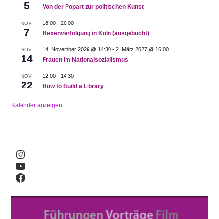
5
Von der Popart zur politischen Kunst
14:00
18:00
-
20:00
AUG.
NOV.
18
7
Frauen im deutschen Kolonialismus
Hexenverfolgung in Köln (ausgebucht)
BÜRGERZENTRUM STOLLWERCK
DREIKÖNIGENSTRASSE 2
14. November 2026 @ 14:30
-
2. März 2027 @ 16:00
NOV.
3, KÖLN
+1 WEITERE
14
Frauen im Nationalsozialismus
17:00
SEP.
12:00
-
14:30
NOV.
5
22
Frauen als Designerinnen
How to Build a Library
MUSEUM FÜR ANGEWANDTE KUNST
AN DER
RECHTSCHULE, KÖLN
Kalender anzeigen
19:00
SEP.
5
Umkämpfte Geschlechterverhältnisse
NS-DOKUMENTATIONSZENTRUM DER STADT KÖLN
Instagram
APPELLHOFPL. 23-25, KÖLN
YouTube
Facebook
14:00
SEP.
22
Gottespoetin und moderne Reformatorin
ANTONITERCITY KIRCHE
SCHILDERGASSE 57, KÖLN