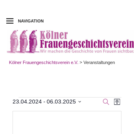
Zum
Inhalt
springen
NAVIGATION
Kölner Frauengeschichtsverein e.V.
>
Veranstaltungen
Veran
Veranstaltungen
Veranst
SUCHE
23.04.2024
 - 
06.03.2025
KARTE
Datum
Ansic
Suche
auswählen.
Navig
und