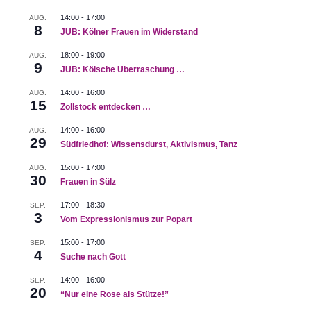
14:00
-
17:00
AUG.
8
14:00
JUNI
JUB: Kölner Frauen im Widerstand
2
Wahlrecht & Gleichberechtigung
18:00
-
19:00
AUG.
HERMANN-JOSEF-BRUNNEN AM WAIDMARKT
WAIDMARKT
9
12, KÖLN
JUB: Kölsche Überraschung …
14:00
-
16:00
AUG.
15
14:00
JUNI
Zollstock entdecken …
9
Kolonial – postkolonial RJM
14:00
-
16:00
RAUTERSTRAUCH JOEST MUSEUM
CÄCILIENSTRASSE 2
AUG.
29
9-33, KÖLN
Südfriedhof: Wissensdurst, Aktivismus, Tanz
15:00
-
17:00
AUG.
19:30
-
21:00
30
JUNI
Frauen in Sülz
11
“Die unendliche Lust am Leben”. Lesung
BUCHSALON EHRENFELD
WAHLENSTRASSE 1, KÖLN
17:00
-
18:30
SEP.
3
Vom Expressionismus zur Popart
14:00
JUNI
15:00
-
17:00
SEP.
15
4
Nonnen, Hebammen, Chefärztinnen
Suche nach Gott
VOR DER KLINIKKIRCHE
JOSEPH-STELZMANN-STRASSE 2
0, KÖLN
14:00
-
16:00
SEP.
20
“Nur eine Rose als Stütze!”