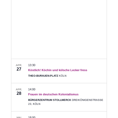
Ansichte
Navigati
13:30
APR.
27
Köstlich! Köchin und kölsche Lecker fress
THEO-BURAUEN-PLATZ
KÖLN
14:00
APR.
28
Frauen im deutschen Kolonialismus
BÜRGERZENTRUM STOLLWERCK
DREIKÖNIGENSTRASSE 2
3, KÖLN
18:00
MAI