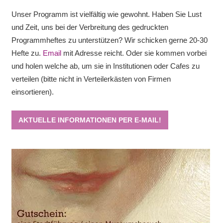
Unser Programm ist vielfältig wie gewohnt. Haben Sie Lust
18:00
-
19:30
DEZ.
und Zeit, uns bei der Verbreitung des gedruckten
3
„Billige Hände“
Programmheftes zu unterstützen? Wir schicken gerne 20-30
FILMHAUS KÖLN
MAYBACHSTRASSE 111, KÖLN
Hefte zu.
Email
mit Adresse reicht. Oder sie kommen vorbei
und holen welche ab, um sie in Institutionen oder Cafes zu
18:00
DEZ.
17
verteilen (bitte nicht in Verteilerkästen von Firmen
Zum 100. Geburtstag von Esther Bejarano –
Erinnerungen und Podiumsdiskussion
einsortieren).
NS-DOKUMENTATIONSZENTRUM DER STADT KÖLN
APPELLHOFPL. 23-25, KÖLN
AKTUELLE INFORMATIONEN PER E-MAIL!
14:00
-
15:30
JAN.
11
Kunst von Frauen = Frauenkunst?
MUSEUM LUDWIG
HEINRICH-BÖLL-PLATZ, KÖLN
17:00
FEB.
6
Frauen als Designerinnen im MAKK
MUSEUM FÜR ANGEWANDTE KUNST
AN DER
RECHTSCHULE, KÖLN