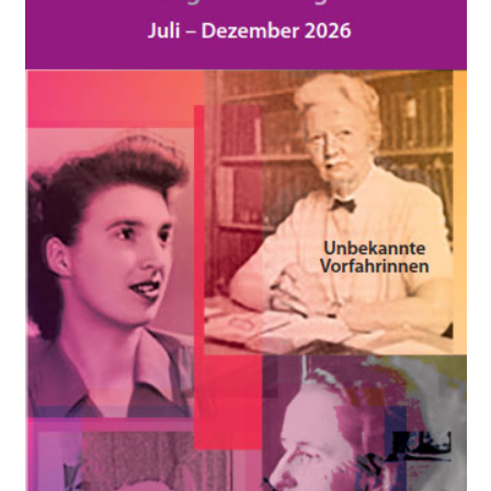
14:00
SEP.
22
Kiki Smith – der die DADA
FOYER DES ARP-MUSEUM
HANS-ARP-ALLEE 1,
REMAGEN
12:30
SEP.
29
Fällt leider aus: ‚Schlummere sanft, teure Frau‘
MELATEN-FRIEDHOF
EINGANG MELATEN GEGENÜBER
AACHENER STR. 251, KÖLN
GANZTÄGIG
OKT.
19
Do-it-yourself Comic-Workshop – Verschoben auf
2025
WILHELMSPLATZ
WILHELMPLATZ, KÖLN-NIPPES
14:00
OKT.
20
Yoko Ono
FOYER K20
GRABBEPL. 5, DÜSSELDORF
9:00
-
15:30
OKT.
30
Zwei aktivistische Schwestern: Mathilde und Melanie